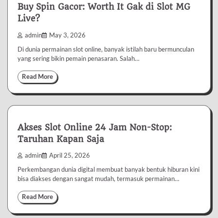
Buy Spin Gacor: Worth It Gak di Slot MG
Live?
admin
May 3, 2026
Di dunia permainan slot online, banyak istilah baru bermunculan
yang sering bikin pemain penasaran. Salah…
Read More
Akses Slot Online 24 Jam Non-Stop:
Taruhan Kapan Saja
admin
April 25, 2026
Perkembangan dunia digital membuat banyak bentuk hiburan kini
bisa diakses dengan sangat mudah, termasuk permainan…
Read More