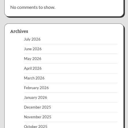
No comments to show.
Archives
July 2026
June 2026
May 2026
April 2026
March 2026
February 2026
January 2026
December 2025
November 2025
October 2025