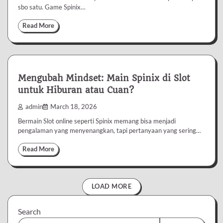
sbo satu. Game Spinix…
Read More
Mengubah Mindset: Main Spinix di Slot
untuk Hiburan atau Cuan?
admin
March 18, 2026
Bermain Slot online seperti Spinix memang bisa menjadi
pengalaman yang menyenangkan, tapi pertanyaan yang sering…
Read More
LOAD MORE
Search