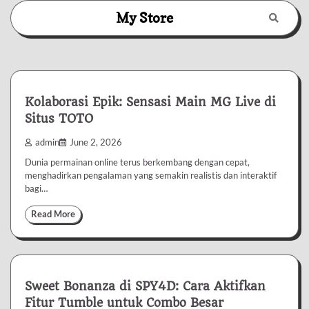
Skip
My Store
to
content
Kolaborasi Epik: Sensasi Main MG Live di
Situs TOTO
admin
June 2, 2026
Dunia permainan online terus berkembang dengan cepat,
menghadirkan pengalaman yang semakin realistis dan interaktif
bagi…
Read More
Sweet Bonanza di SPY4D: Cara Aktifkan
Fitur Tumble untuk Combo Besar