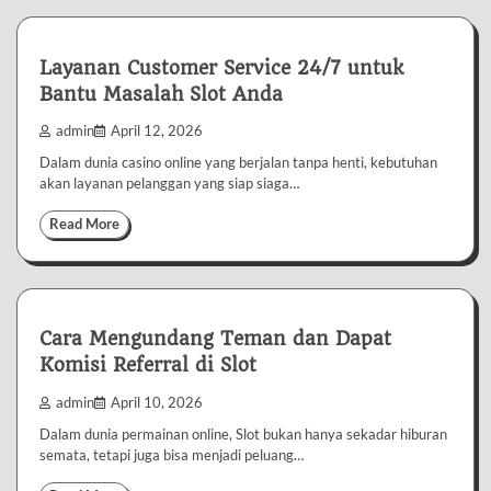
Layanan Customer Service 24/7 untuk
Bantu Masalah Slot Anda
admin
April 12, 2026
Dalam dunia casino online yang berjalan tanpa henti, kebutuhan
akan layanan pelanggan yang siap siaga…
Read More
Cara Mengundang Teman dan Dapat
Komisi Referral di Slot
admin
April 10, 2026
Dalam dunia permainan online, Slot bukan hanya sekadar hiburan
semata, tetapi juga bisa menjadi peluang…