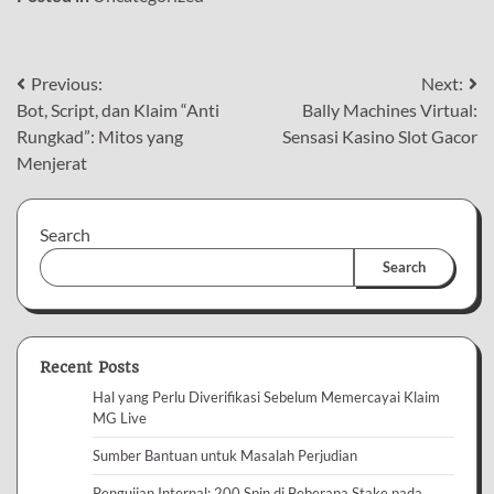
Post
Previous:
Next:
Bot, Script, dan Klaim “Anti
Bally Machines Virtual:
navigation
Rungkad”: Mitos yang
Sensasi Kasino Slot Gacor
Menjerat
Search
Search
Recent Posts
Hal yang Perlu Diverifikasi Sebelum Memercayai Klaim
MG Live
Sumber Bantuan untuk Masalah Perjudian
Pengujian Internal: 200 Spin di Beberapa Stake pada