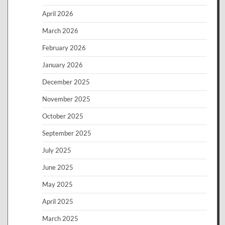
April 2026
March 2026
February 2026
January 2026
December 2025
November 2025
October 2025
September 2025
July 2025
June 2025
May 2025
April 2025
March 2025