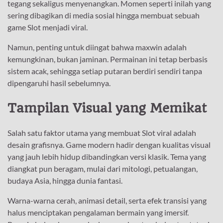
tegang sekaligus menyenangkan. Momen seperti inilah yang
sering dibagikan di media sosial hingga membuat sebuah
game Slot menjadi viral.
Namun, penting untuk diingat bahwa maxwin adalah
kemungkinan, bukan jaminan. Permainan ini tetap berbasis
sistem acak, sehingga setiap putaran berdiri sendiri tanpa
dipengaruhi hasil sebelumnya.
Tampilan Visual yang Memikat
Salah satu faktor utama yang membuat Slot viral adalah
desain grafisnya. Game modern hadir dengan kualitas visual
yang jauh lebih hidup dibandingkan versi klasik. Tema yang
diangkat pun beragam, mulai dari mitologi, petualangan,
budaya Asia, hingga dunia fantasi.
Warna-warna cerah, animasi detail, serta efek transisi yang
halus menciptakan pengalaman bermain yang imersif.