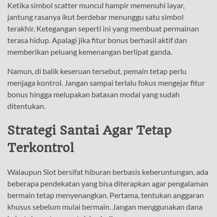
Ketika simbol scatter muncul hampir memenuhi layar,
jantung rasanya ikut berdebar menunggu satu simbol
terakhir. Ketegangan seperti ini yang membuat permainan
terasa hidup. Apalagi jika fitur bonus berhasil aktif dan
memberikan peluang kemenangan berlipat ganda.
Namun, di balik keseruan tersebut, pemain tetap perlu
menjaga kontrol. Jangan sampai terlalu fokus mengejar fitur
bonus hingga melupakan batasan modal yang sudah
ditentukan.
Strategi Santai Agar Tetap
Terkontrol
Walaupun Slot bersifat hiburan berbasis keberuntungan, ada
beberapa pendekatan yang bisa diterapkan agar pengalaman
bermain tetap menyenangkan. Pertama, tentukan anggaran
khusus sebelum mulai bermain. Jangan menggunakan dana